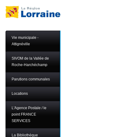
Vie municipale -
Attignéville
SIVOM de la Vallée de
Roche-Harchéchamp
Parutions communales
Locations
L'Agence Postale / le
point FRANCE
SERVICES
La Bibliothèque